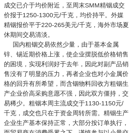
成交已介于均价附近，至周末SMM精铟成交
价报于1250-1300元/千克，均价持平。外媒
精铟报价平于220-265美元/千克，海外市场夏
休期间交易清淡。
国内粗铟交易依然少量，由于基本金属
锌、锡近期价格上涨，使企业摆脱低价格销售
的困境，实现利润好于去年，因此对副产品销
售没有了明显的压力，再者企业也对小金属价
格的回升有所希望，而含铟物料回收方粗铟生
产企业价高采购意愿不强，因此双方僵持，交
易稀少。粗铟本周主流成交于1130-1150元/
千克，成交也只在于资金周转所需。精铟生产
企业生产基本保持正常，大部分按订单执行，
而贸易商在消费受累之下，谨慎参与以小量交